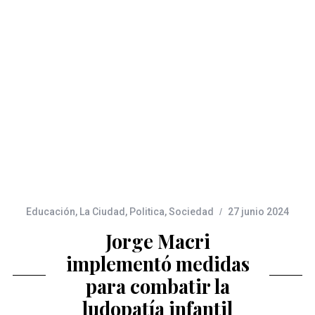
Educación
,
La Ciudad
,
Politica
,
Sociedad
27 junio 2024
Jorge Macri
implementó medidas
para combatir la
ludopatía infantil