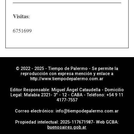
t
i
Visitas
:
c
i
6751699
a
s
p
o
r
© 2022 - 2025 - Tiempo de Palermo - Se permite la
reproducción con expresa mención y enlace a
s
http://www.tiempodepalermo.com.ar
e
Editor Responsable: Miguel Ángel Cataudella - Domicilio
c
Legal: Malabia 2321- 3° - 12 - CABA - Teléfono: +54 9 11
4177-7557
c
i
Correo electrónico: info@tiempodepalermo.com.ar
ó
Propiedad intelectual: 2025-117671987- Web GCBA:
n
buenosaires.gob.ar