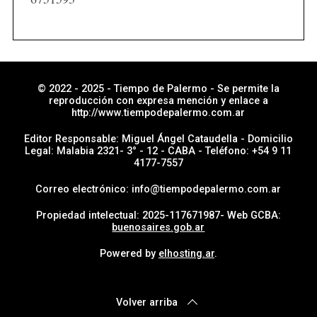
a
s
p
o
r
© 2022 - 2025 - Tiempo de Palermo - Se permite la
reproducción con expresa mención y enlace a
s
http://www.tiempodepalermo.com.ar
e
Editor Responsable: Miguel Ángel Cataudella - Domicilio
c
Legal: Malabia 2321- 3° - 12 - CABA - Teléfono: +54 9 11
4177-7557
c
i
Correo electrónico: info@tiempodepalermo.com.ar
ó
Propiedad intelectual: 2025-117671987- Web GCBA:
n
buenosaires.gob.ar
Powered by
elhosting.ar
.
Volver arriba