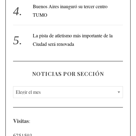
Buenos Aires inauguró su tercer centro
TUMO
La pista de atletismo más importante de la
Ciudad será renovada
NOTICIAS POR SECCIÓN
N
o
t
i
Visitas
:
c
i
6751593