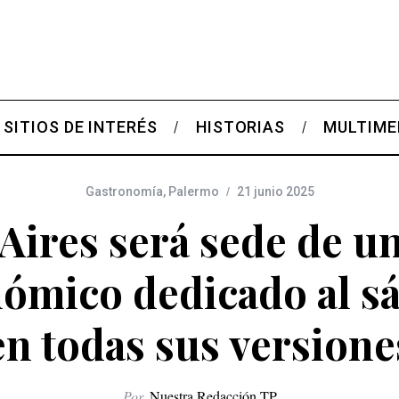
SITIOS DE INTERÉS
HISTORIAS
MULTIME
Gastronomía
,
Palermo
21 junio 2025
ires será sede de un
nómico dedicado al s
en todas sus versione
Por
Nuestra Redacción TP