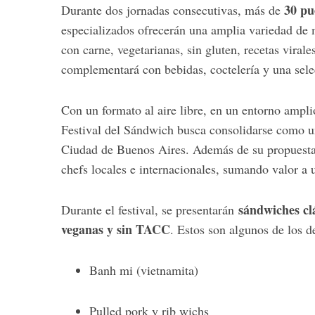
30 pu
Durante dos jornadas consecutivas, más de
especializados ofrecerán una amplia variedad de
con carne, vegetarianas, sin gluten, recetas viral
complementará con bebidas, coctelería y una sele
S
e
a
Con un formato al aire libre, en un entorno ampli
r
Festival del Sándwich busca consolidarse como un
c
Ciudad de Buenos Aires. Además de su propuesta c
h
f
chefs locales e internacionales, sumando valor a 
o
r
sándwiches cl
Durante el festival, se presentarán
:
veganas y sin TACC
. Estos son algunos de los d
Banh mi (vietnamita)
Pulled pork y rib wichs