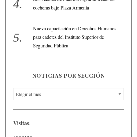
cocheras bajo Plaza Armenia
Nueva capacitación en Derechos Humanos
para cadetes del Instituto Superior de
Seguridad Pública
NOTICIAS POR SECCIÓN
N
o
t
i
Visitas
:
c
i