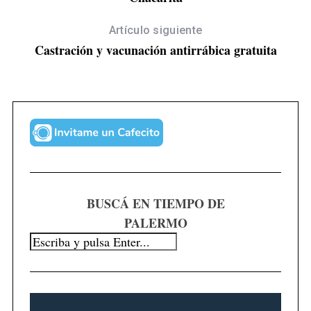
Artículo siguiente
Castración y vacunación antirrábica gratuita
S
e
a
BUSCÁ EN TIEMPO DE
r
PALERMO
c
h
f
o
r
: