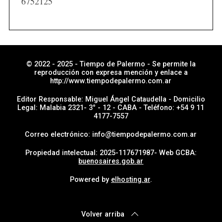
6752125
a
s
p
o
r
© 2022 - 2025 - Tiempo de Palermo - Se permite la
reproducción con expresa mención y enlace a
s
http://www.tiempodepalermo.com.ar
e
Editor Responsable: Miguel Ángel Cataudella - Domicilio
c
Legal: Malabia 2321- 3° - 12 - CABA - Teléfono: +54 9 11
4177-7557
c
i
Correo electrónico: info@tiempodepalermo.com.ar
ó
Propiedad intelectual: 2025-117671987- Web GCBA:
n
buenosaires.gob.ar
Powered by
elhosting.ar
.
Volver arriba