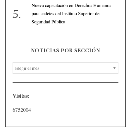
Nueva capacitación en Derechos Humanos
para cadetes del Instituto Superior de
Seguridad Pública
NOTICIAS POR SECCIÓN
N
o
t
i
Visitas
:
c
i
6752004
a
s