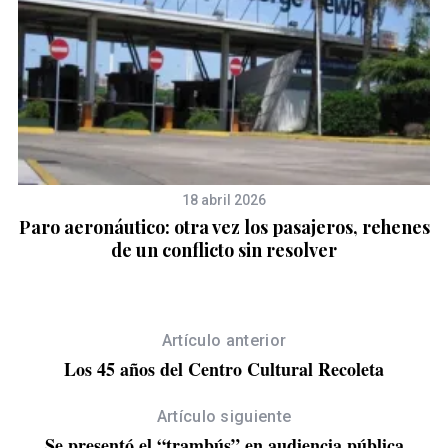
18 abril 2026
o
Paro aeronáutico: otra vez los pasajeros, rehenes
de un conflicto sin resolver
C
Artículo anterior
Los 45 años del Centro Cultural Recoleta
Artículo siguiente
Se presentó el “trambús” en audiencia pública