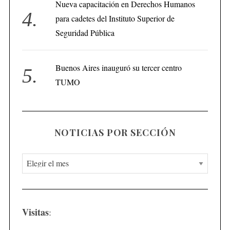
Nueva capacitación en Derechos Humanos
para cadetes del Instituto Superior de
Seguridad Pública
Buenos Aires inauguró su tercer centro
TUMO
NOTICIAS POR SECCIÓN
N
o
t
i
Visitas
:
c