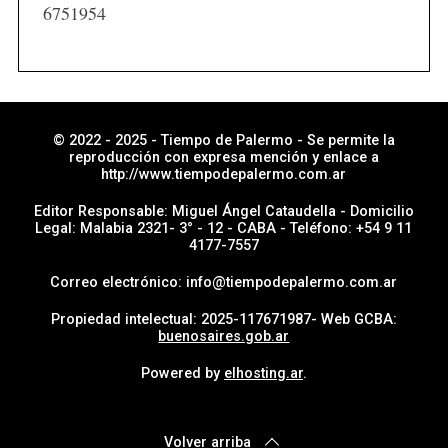
i
6751954
a
s
p
o
r
© 2022 - 2025 - Tiempo de Palermo - Se permite la
reproducción con expresa mención y enlace a
s
http://www.tiempodepalermo.com.ar
e
Editor Responsable: Miguel Ángel Cataudella - Domicilio
c
Legal: Malabia 2321- 3° - 12 - CABA - Teléfono: +54 9 11
4177-7557
c
i
Correo electrónico: info@tiempodepalermo.com.ar
ó
Propiedad intelectual: 2025-117671987- Web GCBA:
n
buenosaires.gob.ar
Powered by
elhosting.ar
.
Volver arriba