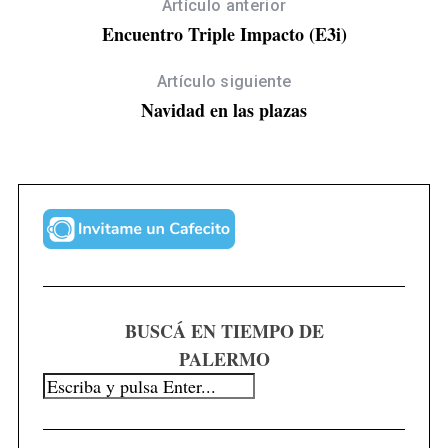
Artículo anterior
Encuentro Triple Impacto (E3i)
Artículo siguiente
Navidad en las plazas
S
e
a
r
BUSCÁ EN TIEMPO DE
c
PALERMO
h
f
o
r