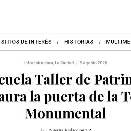
SITIOS DE INTERÉS
HISTORIAS
MULTIME
Infraestructura
,
La Ciudad
9 agosto 2025
cuela Taller de Patr
aura la puerta de la 
Monumental
Por
Nuestra Redacción TP