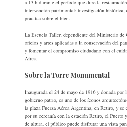
a 13 h durante el período que dure la restauración
intervención patrimonial: investigación histórica,
práctica sobre el bien.
S
La Escuela Taller, dependiente del Ministerio de 
e
a
oficios y artes aplicadas a la conservación del pa
r
y fomentar el compromiso ciudadano con el cuida
c
Aires.
h
f
o
Sobre la Torre Monumental
r
:
Inaugurada el 24 de mayo de 1916 y donada por los
gobierno patrio, es uno de los íconos arquitectóni
la plaza Fuerza Aérea Argentina, en Retiro, y se c
por su cercanía con la estación Retiro, el Puerto
de altura, el público puede disfrutar una vista p