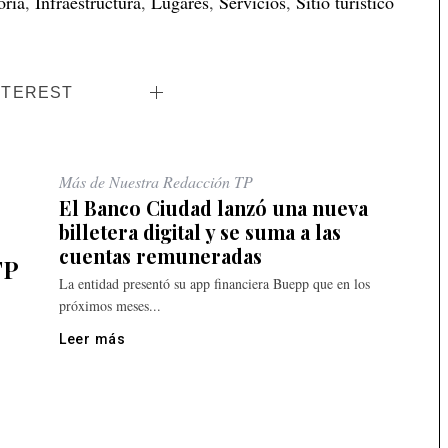
oria
,
Infraestructura
,
Lugares
,
Servicios
,
Sitio turístico
NTEREST
Más de Nuestra Redacción TP
El Banco Ciudad lanzó una nueva
billetera digital y se suma a las
cuentas remuneradas
TP
La entidad presentó su app financiera Buepp que en los
próximos meses...
Leer más