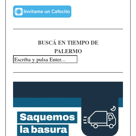
BUSCÁ EN TIEMPO DE
S
PALERMO
e
a
r
c
h
f
o
r
: