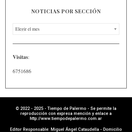
NOTICIAS POR SECCIÓN
N
o
t
i
Visitas
:
c
i
6751686
a
s
p
o
r
© 2022 - 2025 - Tiempo de Palermo - Se permite la
reproducción con expresa mención y enlace a
s
http://www.tiempodepalermo.com.ar
e
Editor Responsable: Miguel Ángel Cataudella - Domicilio