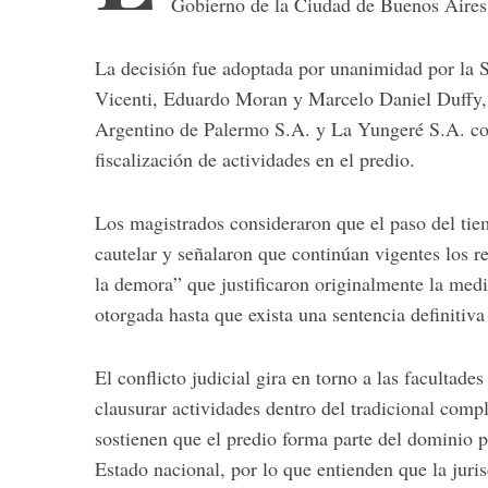
Gobierno de la Ciudad de Buenos Aires q
La decisión fue adoptada por unanimidad por la Sa
Vicenti, Eduardo Moran y Marcelo Daniel Duffy, 
S
Argentino de Palermo S.A. y La Yungeré S.A. con
e
fiscalización de actividades en el predio.
a
r
c
Los magistrados consideraron que el paso del tiem
h
cautelar y señalaron que continúan vigentes los re
f
o
la demora” que justificaron originalmente la med
r
otorgada hasta que exista una sentencia definitiva
:
El conflicto judicial gira en torno a las facultades
clausurar actividades dentro del tradicional co
sostienen que el predio forma parte del dominio p
Estado nacional, por lo que entienden que la juri