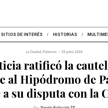
SITIOS DE INTERÉS
HISTORIAS
MULTIME
La Ciudad
,
Palermo
23 junio 2026
ticia ratificó la caute
e al Hipódromo de 
 a su disputa con la
Por
Nuestra Redacción TP