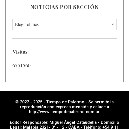
NOTICIAS POR SECCIÓN
N
o
t
i
Visitas
:
c
i
6751560
a
s
p
o
r
© 2022 - 2025 - Tiempo de Palermo - Se permite la
reproducción con expresa mención y enlace a
s
http://www.tiempodepalermo.com.ar
e
Editor Responsable: Miguel Ángel Cataudella - Domicilio
c
Legal: Malabia 2321- 3° - 12 - CABA - Teléfono: +54 9 11