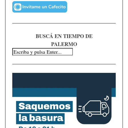
h
f
o
r
:
BUSCÁ EN TIEMPO DE
PALERMO