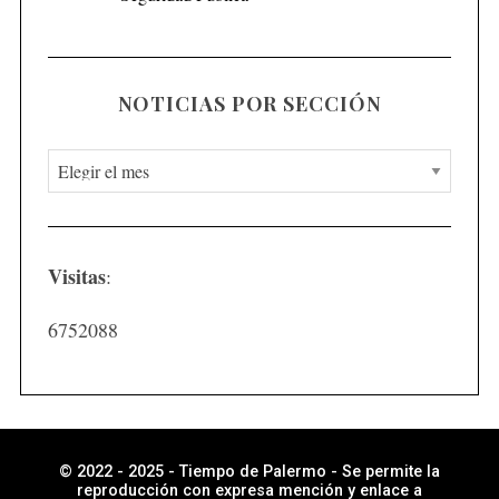
NOTICIAS POR SECCIÓN
N
o
t
i
Visitas
:
c
i
6752088
a
s
p
o
r
© 2022 - 2025 - Tiempo de Palermo - Se permite la
reproducción con expresa mención y enlace a