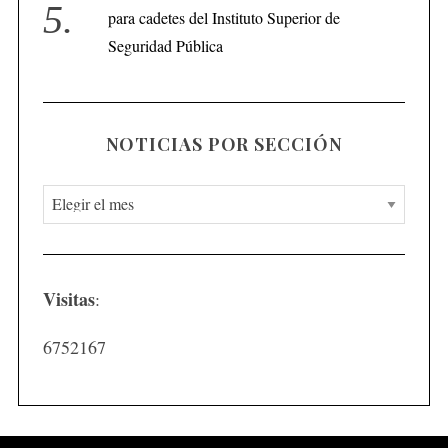
para cadetes del Instituto Superior de
Seguridad Pública
NOTICIAS POR SECCIÓN
N
o
t
i
Visitas
:
c
i
6752167
a
s
p