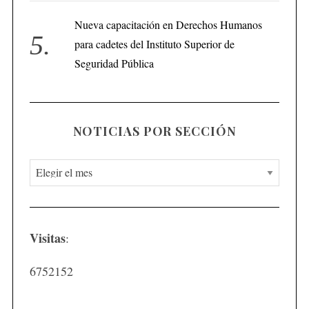
Nueva capacitación en Derechos Humanos
para cadetes del Instituto Superior de
Seguridad Pública
NOTICIAS POR SECCIÓN
N
o
t
i
Visitas
:
c
i
6752152
a
s