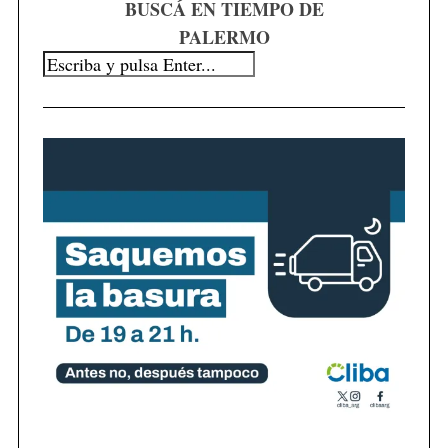
f
BUSCÁ EN TIEMPO DE
o
PALERMO
r
: