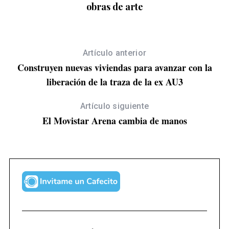
a
obras de arte
Artículo anterior
Construyen nuevas viviendas para avanzar con la
liberación de la traza de la ex AU3
Artículo siguiente
El Movistar Arena cambia de manos
S
e
a
r
c
h