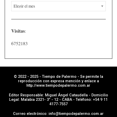
N
o
t
i
Visitas
:
c
i
6752183
a
s
p
o
r
© 2022 - 2025 - Tiempo de Palermo - Se permite la
reproducción con expresa mención y enlace a
s
http://www.tiempodepalermo.com.ar
e
Editor Responsable: Miguel Ángel Cataudella - Domicilio
c
Legal: Malabia 2321- 3° - 12 - CABA - Teléfono: +54 9 11
4177-7557
c
i
Correo electrónico: info@tiempodepalermo.com.ar