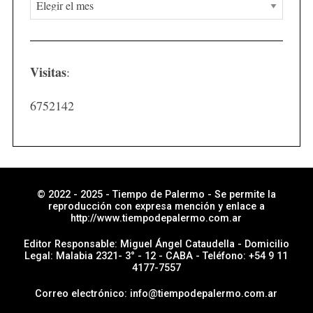
N
o
t
i
Visitas
:
c
i
6752142
a
s
p
o
r
© 2022 - 2025 - Tiempo de Palermo - Se permite la
reproducción con expresa mención y enlace a
s
http://www.tiempodepalermo.com.ar
e
Editor Responsable: Miguel Ángel Cataudella - Domicilio
c
Legal: Malabia 2321- 3° - 12 - CABA - Teléfono: +54 9 11
4177-7557
c
i
Correo electrónico: info@tiempodepalermo.com.ar